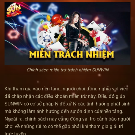
Chính sách miễn trừ trách nhiệm SUNWIN
Khi tham gia vào nền tảng, người chơi đồng nghĩa với việc
đã chấp nhận các điều khoản miễn trừ này. Điều đó giúp
SUNWIN có cơ sở pháp lý để xử lý các tình huống phát sinh
mà không làm ảnh hưởng đến sự ổn định của nền tảng.
Ngoài ra, chính sách này cũng đóng vai trò cảnh báo người
chơi về những rủi ro có thể gặp phải khi tham gia giải trí
trực tuyến.