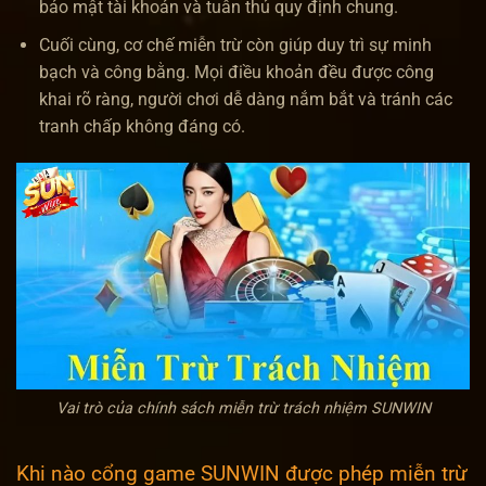
bảo mật tài khoản và tuân thủ quy định chung.
Cuối cùng, cơ chế miễn trừ còn giúp duy trì sự minh
bạch và công bằng. Mọi điều khoản đều được công
khai rõ ràng, người chơi dễ dàng nắm bắt và tránh các
tranh chấp không đáng có.
Vai trò của chính sách miễn trừ trách nhiệm SUNWIN
Khi nào cổng game SUNWIN được phép miễn trừ