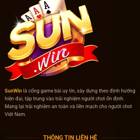
SunWin
là cổng game bài uy tín, xây dựng theo định hướng
hiện đại, tập trung vào trải nghiệm người chơi ổn định.
Mang lại trải nghiệm an toàn và liền mạch cho người chơi
Việt Nam.
THÔNG TIN LIÊN HỆ