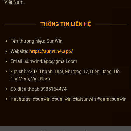
Việt Nam.
THÔNG TIN LIÊN HỆ
Tên thương hiệu: SunWin
Website:
https://sunwin4.app/
Email:
sunwin4.app@gmail.com
Địa chỉ: 22 Đ. Thành Thái, Phường 12, Diên Hồng, Hồ
Chí Minh, Việt Nam
Số điện thoại: 0985164474
Hashtags: #sunwin #sun_win #taisunwin #gamesunwin