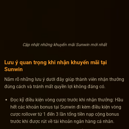
Cập nhật những khuyến mãi Sunwin mới nhất
Lưu ý quan trọng khi nhận khuyến mãi tại
Sunwin
Nắm rõ những lưu ý dưới đây giúp thành viên nhận thưởng
đúng cách và tránh mất quyền lợi không đáng có.
Đọc kỹ điều kiện vòng cược trước khi nhận thưởng: Hầu
hết các khoản bonus tại Sunwin đi kèm điều kiện vòng
cược rollover từ 1 đến 3 lần tổng tiền nạp cộng bonus
trước khi được rút về tài khoản ngân hàng cá nhân.