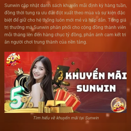
Sunwin cập nhật danh sách khuyến mãi định kỳ hàng tuần,
đồng thời tung ra ưu đãi đột xuất theo mùa và sự kiện đặc
biệt để giữ cho hệ thống luôn mới mẻ và hấp dẫn. Tổng giá
trị thưởng mà Sunwin phân phối cho cộng đồng thành viên
mỗi tháng lên đến hàng chục tỷ đồng, phản ánh cam kết tri
ân người chơi trung thành của nền tảng.
Tìm hiểu về khuyến mãi tại Sunwin