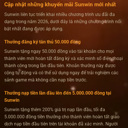
Cập nhật những khuyến mãi Sunwin mới nhất
Sunwin liên tục triển khai nhiều chương trình ưu đãi đa
dạng trong năm 2026, dưới đây là những chương trình nổi
bật nhất đang được áp dụng.
Thưởng đăng ký tân thủ 50.000 đồng
Sunwin tặng ngay 50.000 đồng vào tài khoản cho mọi
thành viên mới hoàn tất đăng ký và xác minh số điện thoại
thành công trong lần đầu tiên. Khoản thưởng này được
cộng tự động và có thể sử dụng ngay để trải nghiệm các
sảnh game mà không cần nạp tiền trước.
Thưởng nạp tiền lần đầu lên đến 5.000.000 đồng tại
Sunwin
Sunwin tặng thêm 200% giá trị nạp lần đầu, tối đa
5.000.000 đồng tiền thưởng cho thành viên hoàn tất giao
dịch nạp tiền đầu tiên trên tài khoản đã xác minh. Người